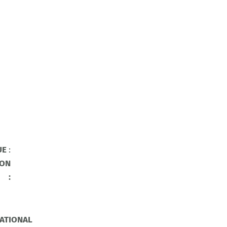
UE
:
ION
:
ATIONAL