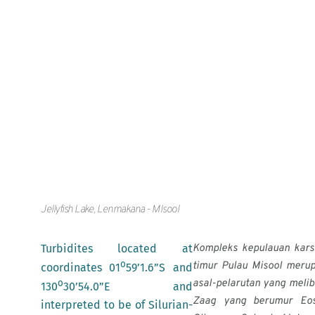
Jellyfish Lake, Lenmakana - MIsool
Turbidites located at
Kompleks kepulauan kars 
o
timur Pulau Misool meru
coordinates 01
59’1.6”S and
asal-pelarutan yang meli
o
130
30’54.0”E and
Zaag yang berumur Eos
interpreted to be of Silurian-