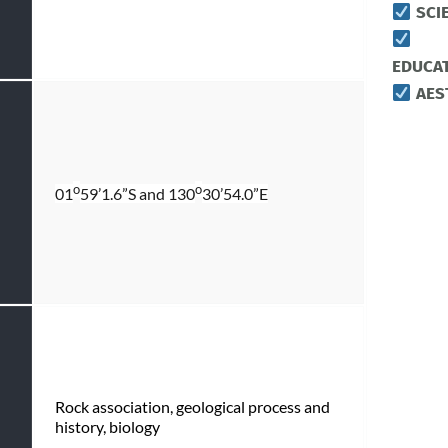
SCIE
EDUCA
AES
o
o
01
59’1.6”S and 130
30’54.0”E
Rock association, geological process and
history, biology