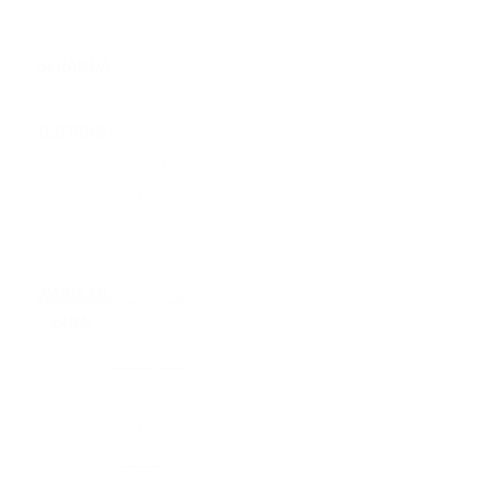
BERANDA
TENTANG
Management
Structure
Partnership
Our Program
WARISAN
Geological
BUMI
Heritage
Biological
Heritage
Cultural
Heritage