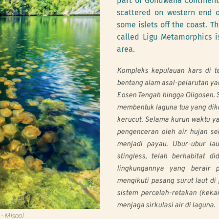
part of Gondwana Continent 
scattered on western end of
some islets off the coast. T
called Ligu Metamorphics i
area.
Kompleks kepulauan kars di t
bentang alam asal-pelarutan ya
Eosen Tengah hingga Oligosen. S
membentuk laguna tua yang dikel
kerucut. Selama kurun waktu yan
pengenceran oleh air hujan seh
menjadi payau. Ubur-ubur lau
stingless, telah berhabitat 
lingkungannya yang berair p
mengikuti pasang surut laut di
sistem percelah-retakan (keka
menjaga sirkulasi air di laguna.
 - MIsool