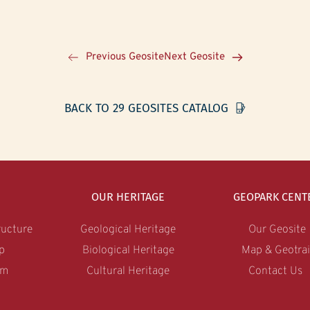
Previous Geosite
Next Geosite
BACK TO 29 GEOSITES CATALOG
OUR HERITAGE
GEOPARK CENT
ucture
Geological Heritage
Our Geosite
p
Biological Heritage
Map & Geotrai
am
Cultural Heritage
Contact Us 