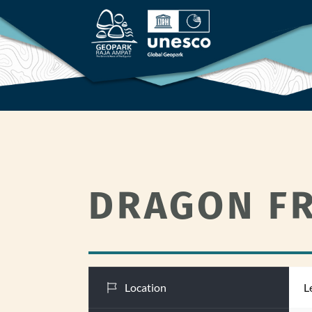
DRAGON FR
Location
L