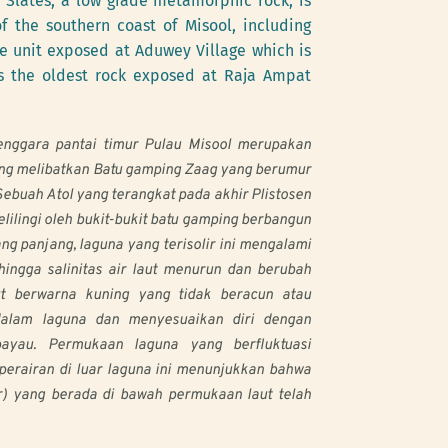
Slates, a low grade metamorphic rock, is 
 the southern coast of Misool, including 
he unit exposed at Aduwey Village which is 
s the oldest rock exposed at Raja Ampat 
enggara pantai timur Pulau Misool merupakan 
ng melibatkan Batu gamping Zaag yang berumur 
ebuah Atol yang terangkat pada akhir Plistosen 
ilingi oleh bukit-bukit batu gamping berbangun 
g panjang, laguna yang terisolir ini mengalami 
ingga salinitas air laut menurun dan berubah 
t berwarna kuning yang tidak beracun atau 
didalam laguna dan menyesuaikan diri dengan 
ayau. Permukaan laguna yang berfluktuasi 
 perairan di luar laguna ini menunjukkan bahwa 
r) yang berada di bawah permukaan laut telah 