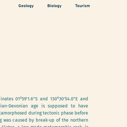
Geology
Biology
Tourism
o
o
dinates 01
59’1.6”S and 130
30’54.0”E and 
rian-Devonian age is supposed to have 
tamorphosed during tectonic phase before 
ng was caused by break-up of the northern 