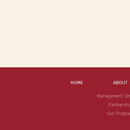
HOME
ABOUT
Management Str
Partnershi
Our Progr