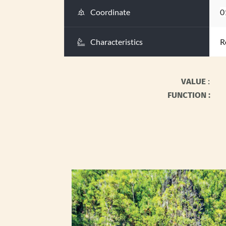
Coordinate
0
Characteristics
R
VALUE 
: 
FUNCTION : 