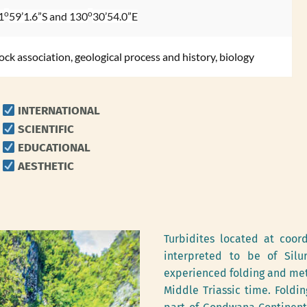
o
o
1
59’1.6”S and 130
30’54.0”E
ock association, geological process and history, biology
 INTERNATIONAL
 SCIENTIFIC
 EDUCATIONAL
 AESTHETIC
Turbidites located at coor
interpreted to be of Silu
experienced folding and me
Middle Triassic time. Foldi